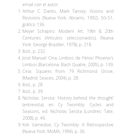
email con el autor.
Arthur C. Danto, Mark Tansey: Visions and
Revisions (Nueva York: Abrams, 1992), 50–51,
gráfico 136.
Meyer Schapiro: Modern Art, 19th & 20th
Centuries (Artículos seleccionados), (Nueva
York: George Braziller, 1978), p. 218.
Ibid., p. 232.
José Manuel Ciria, Limbos de Fénix/ Phoenix’s
Limbos (Barcelona: Bach Quatre, 2005), p. 139.
Ciria: Squares from 79 Richmond Grove,
(Madrid: Seacex, 2004), p. 28.
Ibid., p. 28.
Ibid., p. 39.
Nicholas Serota: ‘History behind the thought’
(entrevista), en Cy Twombly: Cycles and
Seasons, ed. Nicholas Serota (Londres: Tate,
2008), p. 46.
Kirk Varnedoe, Cy Twombly: A Retrospective
(Nueva York: MoMA, 1994), p. 36