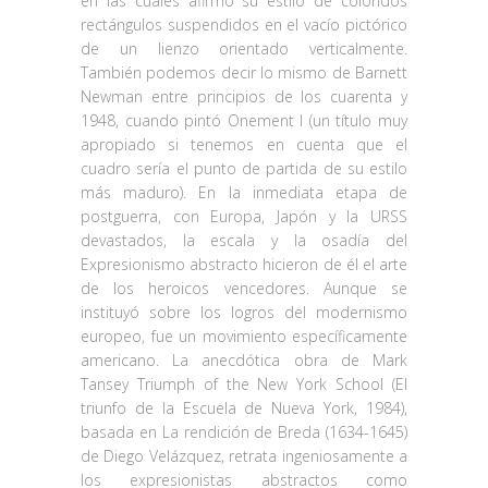
en las cuales afirmó su estilo de coloridos
rectángulos suspendidos en el vacío pictórico
de un lienzo orientado verticalmente.
También podemos decir lo mismo de Barnett
Newman entre principios de los cuarenta y
1948, cuando pintó Onement I (un título muy
apropiado si tenemos en cuenta que el
cuadro sería el punto de partida de su estilo
más maduro). En la inmediata etapa de
postguerra, con Europa, Japón y la URSS
devastados, la escala y la osadía del
Expresionismo abstracto hicieron de él el arte
de los heroicos vencedores. Aunque se
instituyó sobre los logros del modernismo
europeo, fue un movimiento específicamente
americano. La anecdótica obra de Mark
Tansey Triumph of the New York School (El
triunfo de la Escuela de Nueva York, 1984),
basada en La rendición de Breda (1634-1645)
de Diego Velázquez, retrata ingeniosamente a
los expresionistas abstractos como