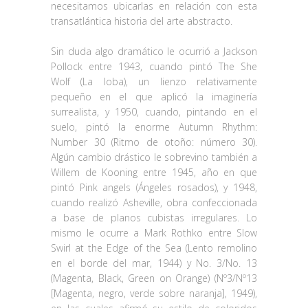
necesitamos ubicarlas en relación con esta
transatlántica historia del arte abstracto.
Sin duda algo dramático le ocurrió a Jackson
Pollock entre 1943, cuando pintó The She
Wolf (La loba), un lienzo relativamente
pequeño en el que aplicó la imaginería
surrealista, y 1950, cuando, pintando en el
suelo, pintó la enorme Autumn Rhythm:
Number 30 (Ritmo de otoño: número 30).
Algún cambio drástico le sobrevino también a
Willem de Kooning entre 1945, año en que
pintó Pink angels (Ángeles rosados), y 1948,
cuando realizó Asheville, obra confeccionada
a base de planos cubistas irregulares. Lo
mismo le ocurre a Mark Rothko entre Slow
Swirl at the Edge of the Sea (Lento remolino
en el borde del mar, 1944) y No. 3/No. 13
(Magenta, Black, Green on Orange) (Nº3/Nº13
[Magenta, negro, verde sobre naranja], 1949),