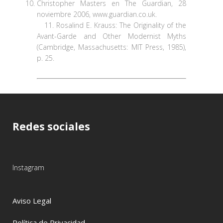
Christopher Masters en The Guardian, 28
noviembre 2006, www.guardian.co.uk.
11. Rosalind E. Krauss: The Originality of the
Avant-Garde and Other Modernist Myths
(Cambridge, Massachusetts: MIT Press, 1985),
p. 25.
Redes sociales
Instagram
Aviso Legal
Política de Privacidad