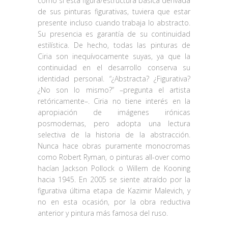
como si esta figura/estructura básica derivada
de sus pinturas figurativas, tuviera que estar
presente incluso cuando trabaja lo abstracto.
Su presencia es garantía de su continuidad
estilística. De hecho, todas las pinturas de
Ciria son inequívocamente suyas, ya que la
continuidad en el desarrollo conserva su
identidad personal. “¿Abstracta? ¿Figurativa?
¿No son lo mismo?” –pregunta el artista
retóricamente–. Ciria no tiene interés en la
apropiación de imágenes irónicas
posmodernas, pero adopta una lectura
selectiva de la historia de la abstracción.
Nunca hace obras puramente monocromas
como Robert Ryman, o pinturas all-over como
hacían Jackson Pollock o Willem de Kooning
hacia 1945. En 2005 se siente atraído por la
figurativa última etapa de Kazimir Malevich, y
no en esta ocasión, por la obra reductiva
anterior y pintura más famosa del ruso.