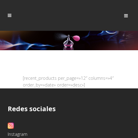
[recent_products per_page=»12″ columns=»4″
order_by=»date» order=»desc»]
Redes sociales
Instagram