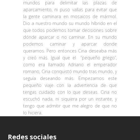
mundos para delimitar las plazas de
aparcamiento, ni puso vallas para evitar que
la gente caminara en mosaicos de mármol.
Dio a nuestro mundo su mundo híbrido en el
que todos podemos tomar decisiones sobre
dónde aparcar o no caminar. En su mundo
podemos caminar y aparcar donde
queramos. Pero entonces Ciria deseaba más
y creó más. Igual que el
“pequeño griego”,
como era llamado Adriano el emperador
romano, Ciria conquistó mundo tras mundo, y
seguía deseando más. Empezamos este
pequeño viaje con la advertencia de que
tengas cuidado con lo que deseas. Ciria no
escuchó nada, ni siquiera por un instante, y
tengo que admitir que me alegro de que no
lo hiciera.
Redes sociales