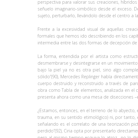
perspectiva para valorar sus creaciones, híbridos
señuelo imaginario-simbólico desde el exceso. De
sujeto, perturbarlo, llevándolo desde el centro a 
Frente a la excesividad visual de aquellas crea
formales que hemos ido describiendo en los capítu
intermedia entre las dos formas de decepción de
La forma, entendida por el artista como estructur
desmembrarse y desintegrarse en un movimiento flu
bajo la piel ya no es otra piel, sino algo com
sólido”(90), Mercedes Replinger habla directamente
cuerpo destruido y reconstruido a través de par
obra como Tabla de elementos, analizada en el ca
presenta ahora como una mesa de disecciones –en d
¿Estamos, entonces, en el terreno de lo abyecto, e
trauma, en su sentido etimológico) ni, por tant
señalando es el correlato de una teorización pic
perdido”(92), Ciria opta por presentarlo directam
pero al mismo tiempo esquiva lo atroz –no lo disim