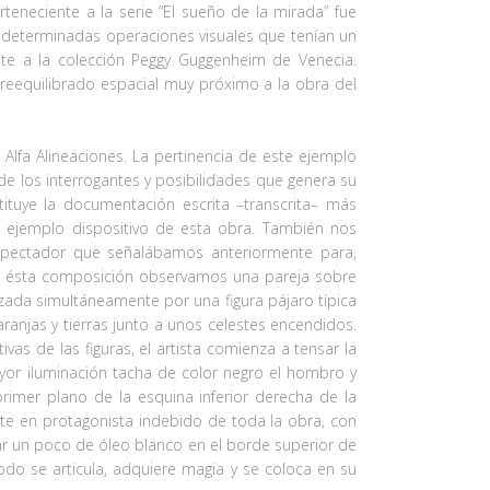
teneciente a la serie “El sueño de la mirada” fue
on determinadas operaciones visuales que tenían un
ente a la colección Peggy Guggenheim de Venecia.
n reequilibrado espacial muy próximo a la obra del
 Alfa Alineaciones. La pertinencia de este ejemplo
de los interrogantes y posibilidades que genera su
ituye la documentación escrita –transcrita– más
 el ejemplo dispositivo de esta obra. También nos
l espectador que señalábamos anteriormente para,
“En ésta composición observamos una pareja sobre
ruzada simultáneamente por una figura pájaro típica
anjas y tierras junto a unos celestes encendidos.
vas de las figuras, el artista comienza a tensar la
or iluminación tacha de color negro el hombro y
primer plano de la esquina inferior derecha de la
te en protagonista indebido de toda la obra, con
tar un poco de óleo blanco en el borde superior de
do se articula, adquiere magia y se coloca en su