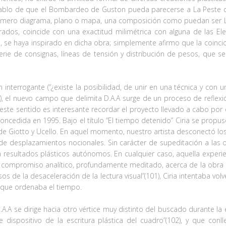
o hablo de que el Bombardeo de Guston pueda parecerse a La Peste 
 un mero diagrama, plano o mapa, una composición como puedan ser L
ados, coincide con una exactitud milimétrica con alguna de las Ele
, se haya inspirado en dicha obra; simplemente afirmo que la coincid
erie de consignas, líneas de tensión y distribución de pesos, que 
 interrogante (“¿existe la posibilidad, de unir en una técnica y con 
0), el nuevo campo que delimita D.A.A surge de un proceso de refle
este sentido es interesante recordar el proyecto llevado a cabo por 
ncedida en 1995. Bajo el título “El tiempo detenido” Ciria se propu
de Giotto y Ucello. En aquel momento, nuestro artista desconectó los 
desplazamientos nocionales. Sin carácter de supeditación a las ob
a resultados plásticos autónomos. En cualquier caso, aquella experie
 compromiso analítico, profundamente meditado, acerca de la obra 
os de la desaceleración de la lectura visual”(101), Ciria intentaba vol
ice que ordenaba el tiempo.
D.A.A se dirige hacia otro vértice muy distinto del buscado durante la
te dispositivo de la escritura plástica del cuadro”(102), y que con