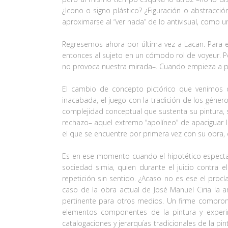
¿Icono o signo plástico? ¿Figuración o abstracció
aproximarse al “ver nada” de lo antivisual, como 
Regresemos ahora por última vez a Lacan. Para el 
entonces al sujeto en un cómodo rol de voyeur. P
no provoca nuestra mirada–. Cuando empieza a pr
El cambio de concepto pictórico que venimos d
inacabada, el juego con la tradición de los género
complejidad conceptual que sustenta su pintura, so
rechazo– aquel extremo “apolíneo” de apaciguar l
el que se encuentre por primera vez con su obra, 
Es en ese momento cuando el hipotético espectador 
sociedad simia, quien durante el juicio contra
repetición sin sentido. ¿Acaso no es ese el procl
caso de la obra actual de José Manuel Ciria la
pertinente para otros medios. Un firme compromi
elementos componentes de la pintura y experim
catalogaciones y jerarquías tradicionales de la pi