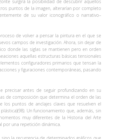
onte surgirá la posibilidad de descubrir aquellos
otros puntos de la imagen, alterarían por completo
entemente de su valor iconográfico o narrativo–
proceso de volver a pensar la pintura en el que se
nuevos campos de investigación. Ahora, sin dejar de
tico donde las siglas se mantienen pero en orden
lineaciones aquellas estructuras básicas tensionales
 elementos configuradores primarios que tensan la
tracciones y figuraciones contemporáneas, pasando
ne precisar antes de seguir profundizando en su
íneas de composición que determina el orden de las
de los puntos de anclajes claves que resuelven el
ía plástica)(98). Un funcionamiento que, además, sin
 momentos muy diferentes de la Historia del Arte
al por una repetición dinámica.
as sino la recurrencia de determinados gráficos que