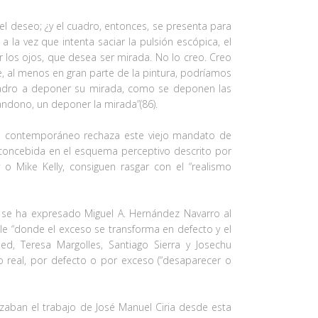
el deseo; ¿y el cuadro, entonces, se presenta para
a vez que intenta saciar la pulsión escópica, el
 los ojos, que desea ser mirada. No lo creo. Creo
e, al menos en gran parte de la pintura, podríamos
l cuadro a deponer su mirada, como se deponen las
bandono, un deponer la mirada”(86).
rte contemporáneo rechaza este viejo mandato de
s concebida en el esquema perceptivo descrito por
o Mike Kelly, consiguen rasgar con el “realismo
o se ha expresado Miguel A. Hernández Navarro al
le “donde el exceso se transforma en defecto y el
d, Teresa Margolles, Santiago Sierra y Josechu
 real, por defecto o por exceso (“desaparecer o
lizaban el trabajo de José Manuel Ciria desde esta