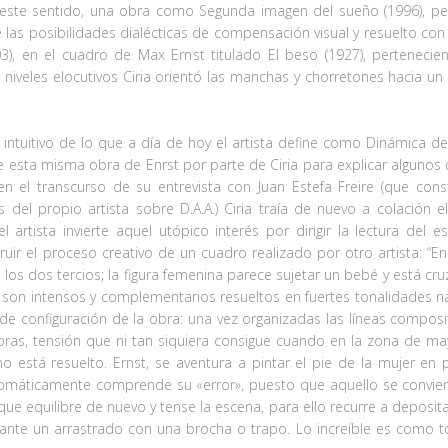
En este sentido, una obra como Segunda imagen del sueño (1996), per
e las posibilidades dialécticas de compensación visual y resuelto c
3), en el cuadro de Max Ernst titulado El beso (1927), perteneci
 niveles elocutivos Ciria orientó las manchas y chorretones hacia u
intuitivo de lo que a día de hoy el artista define como Dinámica de
 esta misma obra de Enrst por parte de Ciria para explicar algunos 
 el transcurso de su entrevista con Juan Estefa Freire (que const
 del propio artista sobre D.A.A.) Ciria traía de nuevo a colación
l artista invierte aquel utópico interés por dirigir la lectura de
ruir el proceso creativo de un cuadro realizado por otro artista: 
a los dos tercios; la figura femenina parece sujetar un bebé y está c
son intensos y complementarios resueltos en fuertes tonalidades nar
e configuración de la obra: una vez organizadas las líneas compositi
s, tensión que ni tan siquiera consigue cuando en la zona de may
 está resuelto. Ernst, se aventura a pintar el pie de la mujer en 
omáticamente comprende su «error», puesto que aquello se convier
que equilibre de nuevo y tense la escena, para ello recurre a deposi
ante un arrastrado con una brocha o trapo. Lo increíble es como to