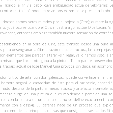
n? Híbrido, al fin y al cabo, cuya ambigüedad actúa de velo-tamiz. L
un cortocircuito incómodo entre ambos extremos se presenta la obra 
doctor, somos seres mirados por el objeto a (Otro); durante la vigi
ero, ¿qué ocurre cuando el Otro muestra algo, actúa? Dice Lacan: “El
ovocarla, entonces empieza también nuestra sensación de extrañeza
escribiendo en la obra de Ciria, este tránsito desde una pura ab
s para desengranar la última razón de su estructura, las complejas sim
n elementos que parecen alterar –sin llegar, ya lo hemos visto, a entr
a mirada que Lacan otorgaba a la pintura. Tanto para el observador 
el trabajo actual de José Manuel Ciria provoca, sin duda, un asombro
(crítico de arte, curador, galerista…) puede convertirse en el tirano
 el hombre negará la capacidad de éste para el raciocinio, conce
amado destino de la pintura, medio atávico y artefacto inservible, 
 amenaza surge de una pintura que es moldeada a partir de una so
so con la pintura de un artista que no se define exactamente como
enta con ellos”(94). Su defensa nace de un proceso que explor
ntura como de las principales derivas que consiguen atravesar los filt