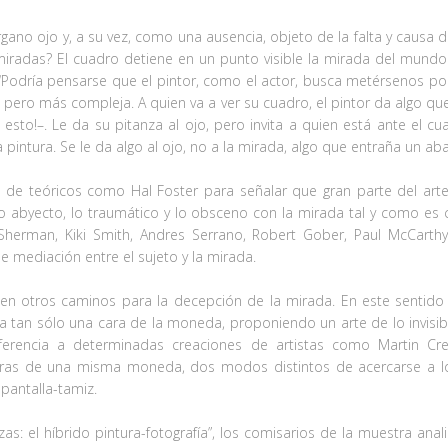
ano ojo y, a su vez, como una ausencia, objeto de la falta y causa d
das? El cuadro detiene en un punto visible la mirada del mundo a l
Podría pensarse que el pintor, como el actor, busca metérsenos por
, pero más compleja. A quien va a ver su cuadro, el pintor da algo qu
ve esto!–. Le da su pitanza al ojo, pero invita a quien está ante e
a pintura. Se le da algo al ojo, no a la mirada, algo que entraña un a
ida de teóricos como Hal Foster para señalar que gran parte del a
de lo abyecto, lo traumático y lo obsceno con la mirada tal y como e
Sherman, Kiki Smith, Andres Serrano, Robert Gober, Paul McCarthy 
de mediación entre el sujeto y la mirada.
isten otros caminos para la decepción de la mirada. En este sentid
ta tan sólo una cara de la moneda, proponiendo un arte de lo invisib
rencia a determinadas creaciones de artistas como Martin Cree
caras de una misma moneda, dos modos distintos de acercarse a lo
 pantalla-tamiz.
as: el híbrido pintura-fotografía”, los comisarios de la muestra ana