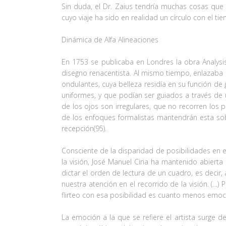
Sin duda, el Dr. Zaius tendría muchas cosas que d
cuyo viaje ha sido en realidad un círculo con el 
Dinámica de Alfa Alineaciones
En 1753 se publicaba en Londres la obra Analysis
disegno renacentista. Al mismo tiempo, enlazaba e
ondulantes, cuya belleza residía en su función de
uniformes, y que podían ser guiados a través d
de los ojos son irregulares, que no recorren los 
de los enfoques formalistas mantendrán esta sobr
recepción(95).
Consciente de la disparidad de posibilidades en e
la visión, José Manuel Ciria ha mantenido abiert
dictar el orden de lectura de un cuadro, es dec
nuestra atención en el recorrido de la visión. (…)
flirteo con esa posibilidad es cuanto menos emoci
La emoción a la que se refiere el artista surge 