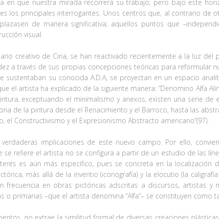
a en que nuestra mirada recorrerá su trabajo; pero bajo este horiz
s los principales interrogantes. Unos centros que, al contrario de 
plazasen de manera significativa; aquellos puntos que –independi
ucción visual.
ario creativo de Ciria, se han reactivado recientemente a la luz del 
luidez a través de sus propias concepciones teóricas para reformular 
ue sustentaban su conocida A.D.A, se proyectan en un espacio analí
y que el artista ha explicado de la siguiente manera: “Denomino Alfa A
pintura, exceptuando el minimalismo y anexos, existen una serie de
oria de la pintura desde el Renacimiento y el Barroco, hasta las abs
, el Constructivismo y el Expresionismo Abstracto americano”(97).
as verdaderas implicaciones de este nuevo campo. Por ello, convie
se refiere el artista no se configura a partir de un estudio de las l
terés es aún más específico, pues se concreta en la localización 
rica, más allá de la inventio (iconografía) y la elocutio (la caligraf
 frecuencia en obras pictóricas adscritas a discursos, artistas y
s o primarias –que el artista denomina “Alfa”– se constituyen como t
mentos, no extrae la similitud formal de diversas creaciones plástic