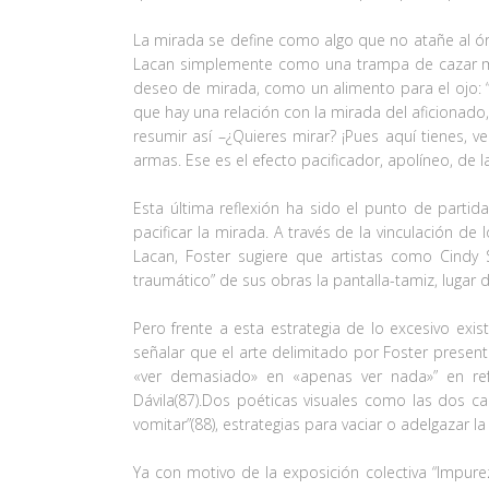
La mirada se define como algo que no atañe al órg
Lacan simplemente como una trampa de cazar mira
deseo de mirada, como un alimento para el ojo: “
que hay una relación con la mirada del aficionado
resumir así –¿Quieres mirar? ¡Pues aquí tienes, 
armas. Ese es el efecto pacificador, apolíneo, de l
Esta última reflexión ha sido el punto de part
pacificar la mirada. A través de la vinculación 
Lacan, Foster sugiere que artistas como Cindy 
traumático” de sus obras la pantalla-tamiz, lugar 
Pero frente a esta estrategia de lo excesivo ex
señalar que el arte delimitado por Foster presen
«ver demasiado» en «apenas ver nada»” en refe
Dávila(87).Dos poéticas visuales como las dos 
vomitar”(88), estrategias para vaciar o adelgazar la
Ya con motivo de la exposición colectiva “Impurez