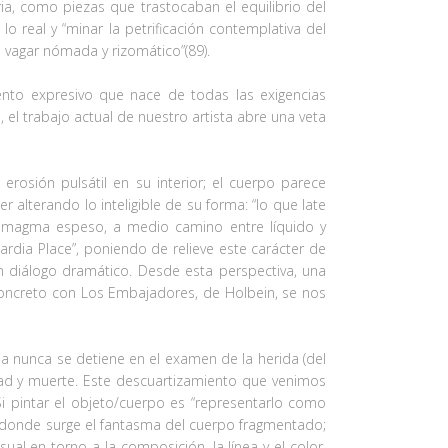
ria, como piezas que trastocaban el equilibrio del
 real y “minar la petrificación contemplativa del
l vagar nómada y rizomático”(89).
iento expresivo que nace de todas las exigencias
el trabajo actual de nuestro artista abre una veta
 erosión pulsátil en su interior; el cuerpo parece
alterando lo inteligible de su forma: “lo que late
mo magma espeso, a medio camino entre líquido y
uardia Place”, poniendo de relieve este carácter de
n diálogo dramático. Desde esta perspectiva, una
 concreto con Los Embajadores, de Holbein, se nos
ria nunca se detiene en el examen de la herida (del
dad y muerte. Este descuartizamiento que venimos
Si pintar el objeto/cuerpo es “representarlo como
jo donde surge el fantasma del cuerpo fragmentado;
ual en torno a la composición, la línea y el color.