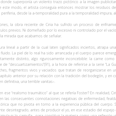
 donde superponía un violento trazo pictórico a la imagen publicita
 este modo, el artista conseguía entonces mostrar los residuos de lo
la periferia, desde la a-temporalidad pura a la temporalidad impura, a
ciones, la obra reciente de Ciria ha sufrido un proceso de enfriam
los previos. Ni domeñado por lo excesivo ni controlado por el vacío, 
 la mirada que acabamos de señalar.
a lineal a partir de la cual laten significados inciertos, atrapa una
ido. La piel de lo real ha sido arrancada y el cuerpo parece emerger 
pletamente distinto, algo rigurosamente inconcebible: la carne co
 de “descuartizamientos”(91), a la hora de referirse a la serie “La G
ches, fragmentos vivos y vaciados que tratan de reorganizarse en u
pítulo anterior por su relación con la tradición del bodegón, y en
efinitiva, una terrible vanitas–.
n ese “realismo traumático” al que se refería Foster? En realidad, Ci
o, en las consecuentes connotaciones negativas de enfermedad, feal
tórica que no pivota en torno a la experiencia pública del cuerpo. 
ente desintegrado, antes de producir el yo, en ese estadio del espe
ula ni lo camufla– para constituir la materia como una reflexión vis