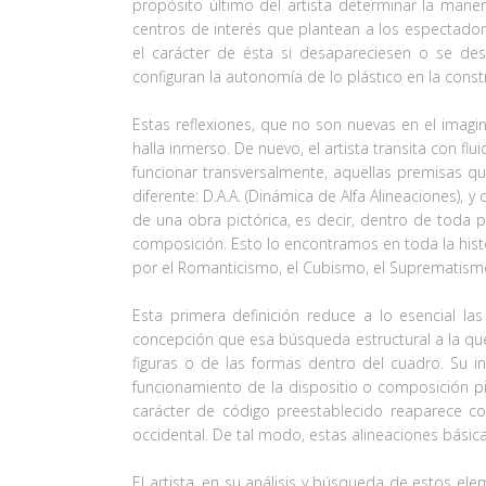
propósito último del artista determinar la maner
centros de interés que plantean a los espectadore
el carácter de ésta si desapareciesen o se des
configuran la autonomía de lo plástico en la constr
Estas reflexiones, que no son nuevas en el imagin
halla inmerso. De nuevo, el artista transita con f
funcionar transversalmente, aquellas premisas q
diferente: D.A.A. (Dinámica de Alfa Alineaciones), 
de una obra pictórica, es decir, dentro de toda 
composición. Esto lo encontramos en toda la hist
por el Romanticismo, el Cubismo, el Suprematismo
Esta primera definición reduce a lo esencial l
concepción que esa búsqueda estructural a la que 
figuras o de las formas dentro del cuadro. Su in
funcionamiento de la dispositio o composición pictó
carácter de código preestablecido reaparece con
occidental. De tal modo, estas alineaciones básica
El artista, en su análisis y búsqueda de estos ele