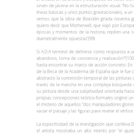
sirven de jácena en la estructuración visual: “N
líneas básicas y unos puntos gravitacionales, a
vemos que la obra de Boecklin girada noventa gr
quiero decir que Motherwell, que viajó por Europa
épocas y momentos de la historia, repiten una s
diametralmente opuestas”(99)
Si A.D.A terminó de definirse como respuesta a un
abandono, toma de conciencia y realización?”(10
hasta encontrar su marco de acción concreto. En 
de la Beca de la Academia de España que le fue co
abstracto la contención temporal de las pinturas 
través de la mancha en una compleja búsqueda de 
su pintura desde una subjetividad orientada haci
propias concepciones teórico-formales originó un
el misterio de aquellos “dos manipuladores glorios
vaciar el paisaje y las figuras para revelar el vért
La especificidad de la investigación que conlleva 
el artista mostraba un alto interés por “el ajus