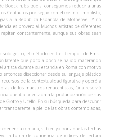
de Boecklin. Es que si conseguimos reducir a unas
os Centauros por seguir con el mismo simbolista,
gías a la República Española de Motherwell. Y no
encia es proverbial. Muchos artistas de diferentes
se repiten constantemente, aunque sus obras sean
un solo gesto, el método en tres tiempos de Ernst:
xión latente que poco a poco se ha ido macerando
el artista durante su estancia en Roma con motivo
so entonces diseccionar desde su lenguaje plástico
recursos de la contextualidad figurativa y operó a
ras de los maestros renacentistas, Ciria resolvió
ncia que iba orientada a la profundización de sus
de Giotto y Ucello. En su búsqueda para descubrir
ver transparente la piel de las obras contempladas,
 experiencia romana, si bien ya por aquellas fechas
llevó la toma de conciencia de índices de lectura