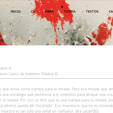
INICIO
CV
OBRA
TEORÍA
TEXTOS
C
id. III
cion Carlos de Amberes. Madrid. II’)
o que actúa como trampa para la mirada. Pero esa mirada que atra
es una estrategia que pertenece a lo simbólico para atrapar una cos
ar la mirada. Por eso se dice que es una trampa para la mirada,
tá dentro), queda allí “mostrada”. Eso muestra lo que no es mostrabl
uestra es tan sólo una señal: un «señuelo», dirá Lacan”(85).