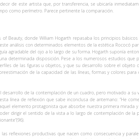
ecir de este artista que, por transferencia, se ubicaría inmediatam
tiempo como perímetro. Parece pertinente la comparación.
 of Beauty, donde William Hogarth repasaba los principios básicos 
ste análisis con determinados elementos de la estética Rococó para 
 guía agradable del ojo a lo largo de su forma. Hogarth suponía ent
e una determinada disposición. Pese a los numerosos estudios que
perfiles de las figuras u objetos, y que su desarrollo sobre el objet
eestimación de la capacidad de las líneas, formas y colores para dir
l desarrollo de la contemplación de un cuadro, pero motivado a su v
a esta línea de reflexión que sabe inconclusa de antemano: “He come
ir, aquel elemento protagonista que absorbe nuestra primera mirada
 Poder dirigir el sentido de la vista a lo largo de contemplación de la
onante”(96).
de las reflexiones productivas que nacen como consecuencia y paralel