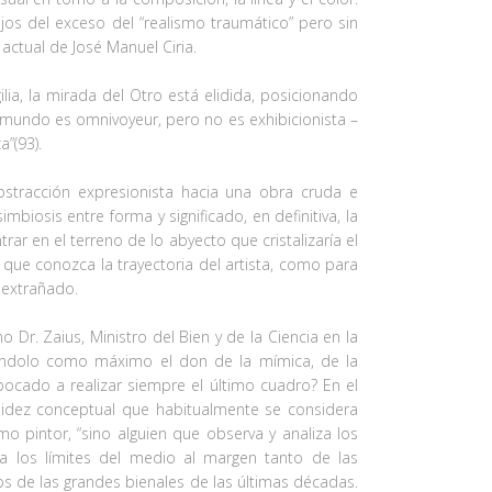
ejos del exceso del “realismo traumático” pero sin
actual de José Manuel Ciria.
lia, la mirada del Otro está elidida, posicionando
 mundo es omnivoyeur, pero no es exhibicionista –
”(93).
stracción expresionista hacia una obra cruda e
biosis entre forma y significado, en definitiva, la
ar en el terreno de lo abyecto que cristalizaría el
que conozca la trayectoria del artista, como para
 extrañado.
 Dr. Zaius, Ministro del Bien y de la Ciencia en la
diéndolo como máximo el don de la mímica, de la
abocado a realizar siempre el último cuadro? En el
lidez conceptual que habitualmente se considera
 pintor, “sino alguien que observa y analiza los
a los límites del medio al margen tanto de las
ros de las grandes bienales de las últimas décadas.