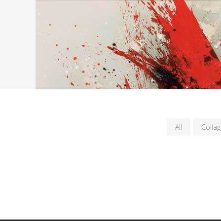
All
Collag