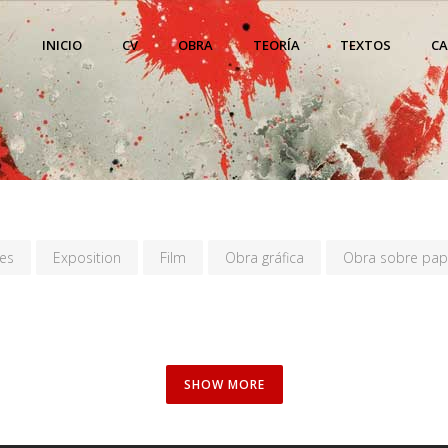
INICIO
CV
OBRA
TEORÍA
TEXTOS
C
es
Exposition
Film
Obra gráfica
Obra sobre pap
SHOW MORE